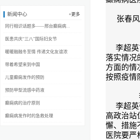
新闻中心
+更多
张春风
同行相识话题多——邢台癫痫病...
医患共庆“三八”国际妇女节
李超英
暖暖融融冬至情 传递文化友谊浓
落实情况
带着希望来到中国
方面的情
按照疫情
儿童癫痫发作的预防
预防甲型流感中药液
癫痫病的治疗原则
李超英
高政治站
癫痫病发作时的急救处理
懈、措施
医院要严