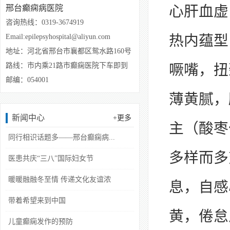
心肝血虚
邢台癫痫病医院
咨询热线：0319-3674919
热内蕴型
Email:epilepsyhospital@aliyun.com
地址：
河北省邢台市襄都区鸳水路160号
路线：市内乘21路市癫痫医院下车即到
噘嘴，扭
邮编：054001
薄黄腻，
新闻中心
+更多
主（酸枣
同行相识话题多——邢台癫痫病...
多样而多
医患共庆“三八”国际妇女节
暖暖融融冬至情 传递文化友谊浓
息，自感
带着希望来到中国
黄，倦怠
儿童癫痫发作的预防