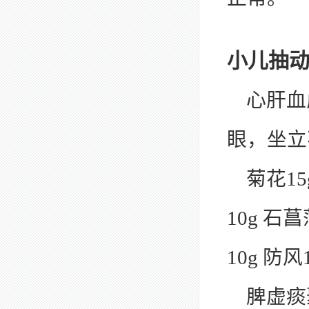
小儿抽
心肝血
眼，坐立
菊花15
10g 石菖
10g 防风
脾虚痰