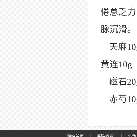
倦怠乏力
脉沉滑。
天麻10
黄连10g
磁石20
赤芍10
网站首页
｜
医院概况
｜
特色