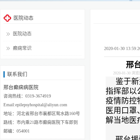
医院动态
医院动态
癫痫常识
2020-01-30 13:5
邢
2020-01-30
浏览
联系我们
鉴于新
邢台癫痫病医院
指挥部以
咨询热线：0319-3674919
疫情防控
Email:epilepsyhospital@aliyun.com
医用口罩
地址：
河北省邢台市襄都区鸳水路160号
解当地医
路线：市内乘21路市癫痫医院下车即到
邮编：054001
邢台援