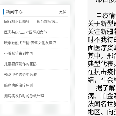
新闻中心
+更多
自疫情
同行相识话题多——邢台癫痫病...
关于新型
关注新疆
医患共庆“三八”国际妇女节
时不我待
暖暖融融冬至情 传递文化友谊浓
面医疗资
带着希望来到中国
其中，邢
典型代表
儿童癫痫发作的预防
在抗击疫
预防甲型流感中药液
结，社会
癫痫病的治疗原则
据了解
病、帕金
癫痫病发作时的急救处理
法闻名世
地区、向